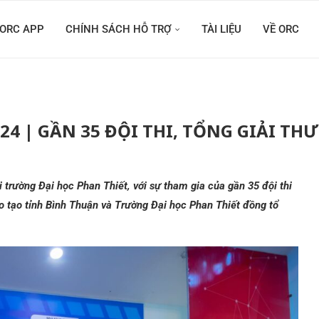
ORC APP
CHÍNH SÁCH HỖ TRỢ
TÀI LIỆU
VỀ ORC
24 | GẦN 35 ĐỘI THI, TỔNG GIẢI TH
 trường Đại học Phan Thiết, với sự tham gia của gần 35 đội thi
ào tạo tỉnh Bình Thuận và Trường Đại học Phan Thiết đồng tổ