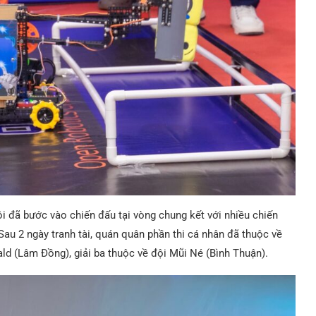
i đã bước vào chiến đấu tại vòng chung kết với nhiều chiến
Sau 2 ngày tranh tài, quán quân phần thi cá nhân đã thuộc về
ald (Lâm Đồng), giải ba thuộc về đội Mũi Né (Bình Thuận).