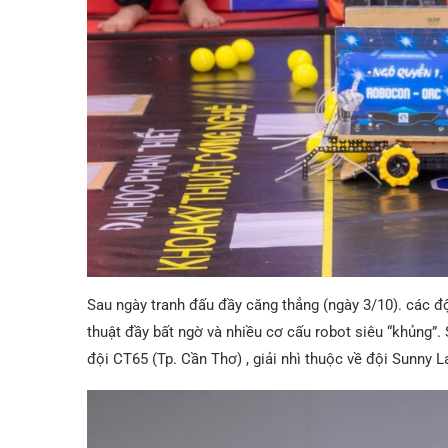
Sau ngày tranh đấu đầy căng thẳng (ngày 3/10). các độ
thuật đầy bất ngờ và nhiều cơ cấu robot siêu “khủng”. 
đội CT65 (Tp. Cần Thơ) , giải nhì thuộc về đội Sunny L