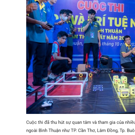
Cuộc thi đã thu hút sự quan tâm và tham gia của nhiều 
ngoài Bình Thuận như TP. Cần Thơ, Lâm Đồng, Tp. Buô