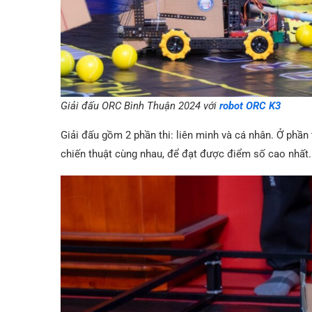
Giải đấu ORC Bình Thuận 2024 với
robot ORC K3
Giải đấu gồm 2 phần thi: liên minh và cá nhân. Ở phần
chiến thuật cùng nhau, để đạt được điểm số cao nhất.