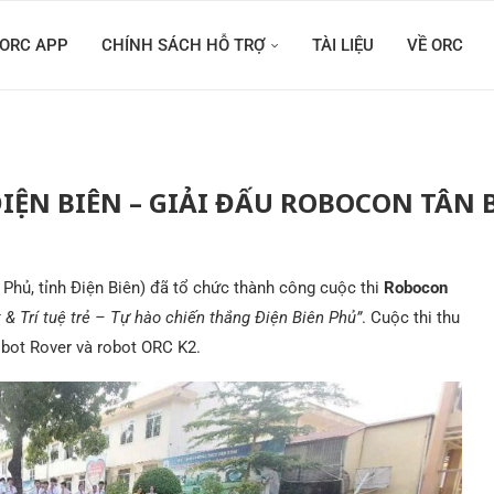
ORC APP
CHÍNH SÁCH HỖ TRỢ
TÀI LIỆU
VỀ ORC
IỆN BIÊN – GIẢI ĐẤU ROBOCON TÂN 
Phủ, tỉnh Điện Biên) đã tổ chức thành công cuộc thi
Robocon
 & Trí tuệ trẻ – Tự hào chiến thắng Điện Biên Phủ”
. Cuộc thi thu
obot Rover và robot ORC K2.