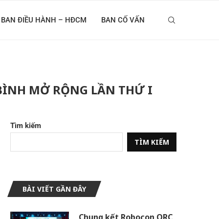
BAN ĐIỀU HÀNH – HĐCM
BAN CỐ VẤN
BÌNH MỞ RỘNG LẦN THỨ I
Tìm kiếm
TÌM KIẾM
BÀI VIẾT GẦN ĐÂY
Chung kết Robocon ORC