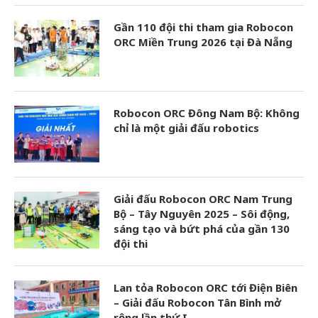
Gần 110 đội thi tham gia Robocon
ORC Miền Trung 2026 tại Đà Nẵng
Robocon ORC Đông Nam Bộ: Không
chỉ là một giải đấu robotics
Giải đấu Robocon ORC Nam Trung
Bộ – Tây Nguyên 2025 – Sôi động,
sáng tạo và bứt phá của gần 130
đội thi
Lan tỏa Robocon ORC tới Điện Biên
– Giải đấu Robocon Tân Bình mở
rộng lần thứ I