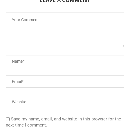
LEAVE A COMMENT
Save my name, email, and website in this browser for the
next time I comment.