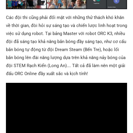
Các đội thi cũng phải đối mặt với những thử thách khó khăn
về thời gian, đòi hỏi sự sáng tạo và chiến lược linh hoạt trong
việc sử dụng robot. Tại bảng Master với robot ORC K3, nhiều
đội đã sáng tạo khả năng bắn bóng đầy sáng tạo, như cơ cấu
bắn bóng tự động từ đội Dream Steam (Bến Tre), hoặc lối
bắn bóng lên đài năng lượng dựa trên khả năng nảy bóng của
đội STEM Rạch Kiển (Long An)…. Tất cả đã làm nên một giải
đấu ORC Online đầy xuất sắc và kịch tính!