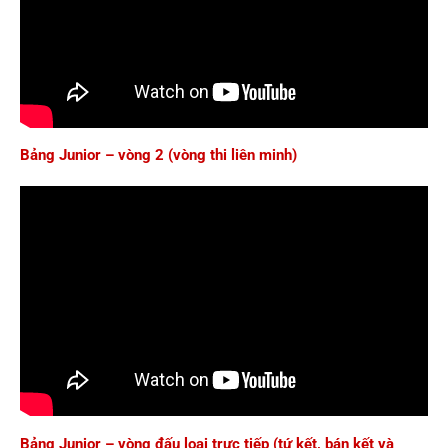
Bảng Junior – vòng
2 (vòng thi liên minh)
Bảng Junior – vòng
đấu loại trực tiếp (tứ kết, bán kết và