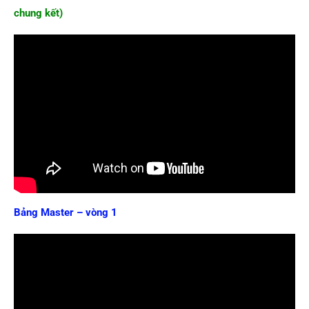
chung kết)
Bảng
Master – vòng 1