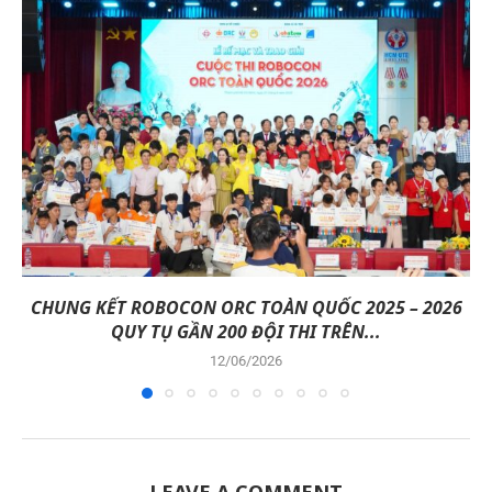
CHUNG KẾT ROBOCON ORC TOÀN QUỐC 2025 – 2026
QUY TỤ GẦN 200 ĐỘI THI TRÊN...
12/06/2026