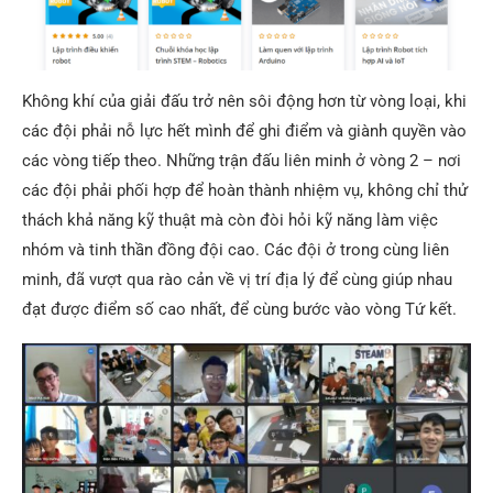
Không khí của giải đấu trở nên sôi động hơn từ vòng loại, khi
các đội phải nỗ lực hết mình để ghi điểm và giành quyền vào
các vòng tiếp theo. Những trận đấu liên minh ở vòng 2 – nơi
các đội phải phối hợp để hoàn thành nhiệm vụ, không chỉ thử
thách khả năng kỹ thuật mà còn đòi hỏi kỹ năng làm việc
nhóm và tinh thần đồng đội cao. Các đội ở trong cùng liên
minh, đã vượt qua rào cản về vị trí địa lý để cùng giúp nhau
đạt được điểm số cao nhất, để cùng bước vào vòng Tứ kết.