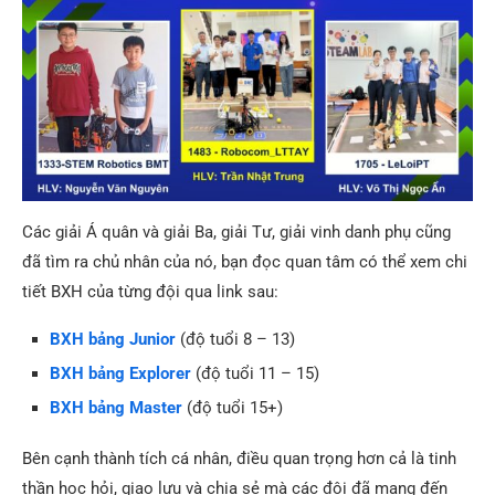
Các giải Á quân và giải Ba, giải Tư, giải vinh danh phụ cũng
đã tìm ra chủ nhân của nó, bạn đọc quan tâm có thể xem chi
tiết BXH của từng đội qua link sau:
BXH bảng Junior
(độ tuổi 8 – 13)
BXH bảng Explorer
(độ tuổi 11 – 15)
BXH bảng Master
(độ tuổi 15+)
Bên cạnh thành tích cá nhân, điều quan trọng hơn cả là tinh
thần học hỏi, giao lưu và chia sẻ mà các đội đã mang đến