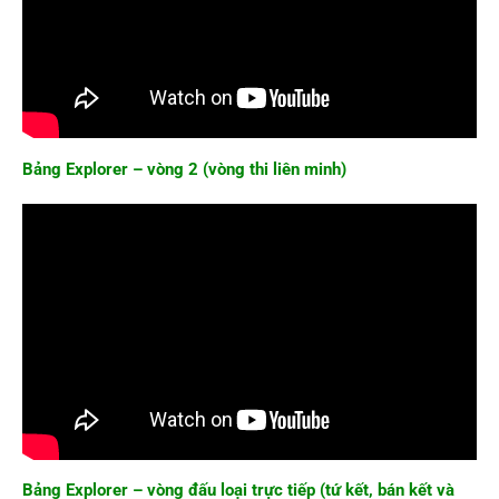
Bảng
Explorer
– vòng
2 (vòng thi liên minh)
Bảng
Explorer
–
vòng
đấu loại trực tiếp (tứ kết, bán kết và