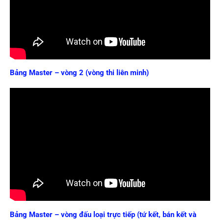
Bảng
Master
– vòng
2 (vòng thi liên minh)
Bảng
Master
–
vòng
đấu loại trực tiếp (tứ kết, bán kết và