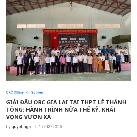
ORC Offline
Sự kiện
GIẢI ĐẤU ORC GIA LAI TẠI THPT LÊ THÁNH
TÔNG: HÀNH TRÌNH NỬA THẾ KỶ, KHÁT
VỌNG VƯƠN XA
by
quynhnga
17/03/2025