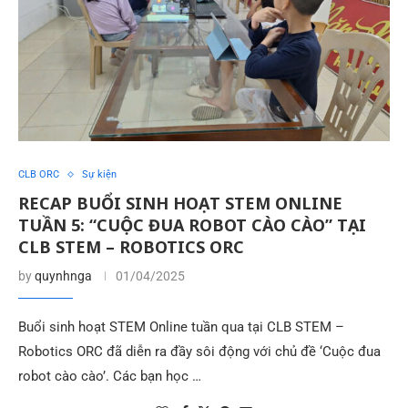
CLB ORC
Sự kiện
RECAP BUỔI SINH HOẠT STEM ONLINE
TUẦN 5: “CUỘC ĐUA ROBOT CÀO CÀO” TẠI
CLB STEM – ROBOTICS ORC
by
quynhnga
01/04/2025
Buổi sinh hoạt STEM Online tuần qua tại CLB STEM –
Robotics ORC đã diễn ra đầy sôi động với chủ đề ‘Cuộc đua
robot cào cào’. Các bạn học …