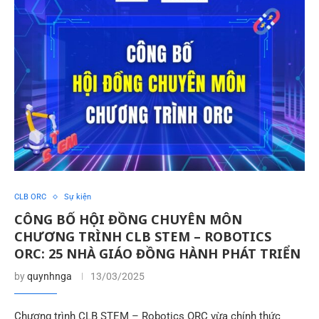
CLB ORC
Sự kiện
CÔNG BỐ HỘI ĐỒNG CHUYÊN MÔN
CHƯƠNG TRÌNH CLB STEM – ROBOTICS
ORC: 25 NHÀ GIÁO ĐỒNG HÀNH PHÁT TRIỂN
by
quynhnga
13/03/2025
Chương trình CLB STEM – Robotics ORC vừa chính thức