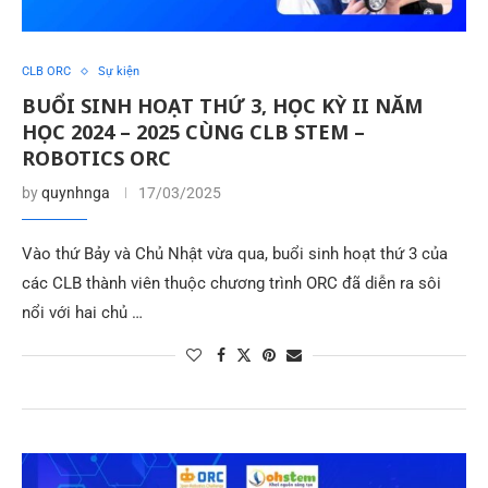
CLB ORC
Sự kiện
BUỔI SINH HOẠT THỨ 3, HỌC KỲ II NĂM
HỌC 2024 – 2025 CÙNG CLB STEM –
ROBOTICS ORC
by
quynhnga
17/03/2025
Vào thứ Bảy và Chủ Nhật vừa qua, buổi sinh hoạt thứ 3 của
các CLB thành viên thuộc chương trình ORC đã diễn ra sôi
nổi với hai chủ …